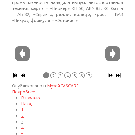
промышленность наладила выпуск автоспортивной
техники:
карты –
«Пионер» КП-50, АКУ-83, КС;
багги
– АБ-82; «Спринт»;
ралли, кольцо, кросс
– ВАЗ
«Вихур»;
формула –
«Эстония ».
1
2
3
4
5
6
7
Опубликовано в
Музей "ASCAR"
Подробнее ...
В начало
Назад
1
2
3
4
5