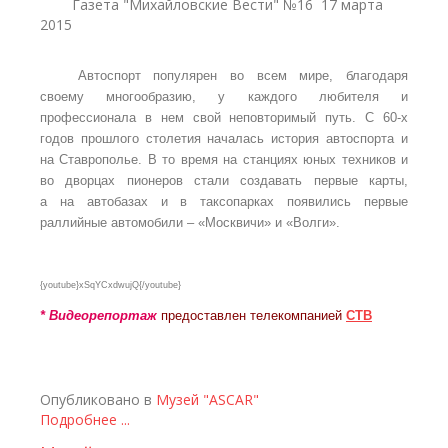
Газета "Михайловские Вести" №16 17 марта
2015
Автоспорт популярен во всем мире, благодаря
своему многообразию, у каждого любителя и
профессионала в нем свой неповторимый путь. С 60-х
годов прошлого столетия началась история автоспорта и
на Ставрополье. В то время на станциях юных техников и
во дворцах пионеров стали создавать первые карты,
а на автобазах и в таксопарках появились первые
раллийные автомобили – «Москвичи» и «Волги».
{youtube}xSqYCxdwujQ
{/youtube}
* Видеорепортаж
предоставлен телекомпанией
СТВ
Опубликовано в
Музей "ASCAR"
Подробнее ...