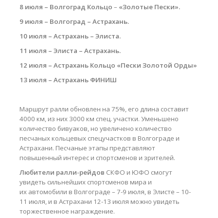
8 июля – Волгоград
Кольцо
–
«Золотые Пески».
9 июля – Волгоград – Астрахань.
10 июля – Астрахань – Элиста.
11 июля
–
Элиста – Астрахань.
12 июля
–
Астрахань Кольцо «Пески Золотой Орды»
13 июля – Астрахань ФИНИШ
Маршрут ралли обновлен на 75%, его длина составит
4000 км, из них 3000 км спец. участки. Уменьшено
количество бивуаков, но увеличено количество
песчаных кольцевых спецучастков в Волгограде и
Астрахани. Песчаные этапы представляют
повышенный интерес и спортсменов и зрителей.
Любители ралли-рейдов
СКФО и ЮФО смогут
увидеть сильнейших спортсменов мира и
их автомобили в Волгограде – 7-9 июля, в Элисте – 10-
11 июля, и в Астрахани 12-13 июля можно увидеть
торжественное награждение.