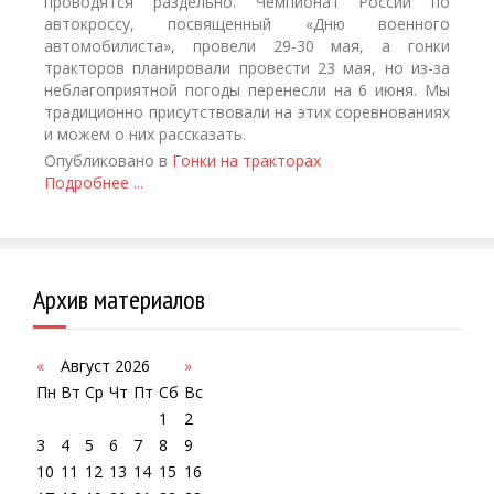
проводятся раздельно. Чемпионат России по
автокроссу, посвященный «Дню военного
автомобилиста», провели 29-30 мая, а гонки
тракторов планировали провести 23 мая, но из-за
неблагоприятной погоды перенесли на 6 июня. Мы
традиционно присутствовали на этих соревнованиях
и можем о них рассказать.
Опубликовано в
Гонки на тракторах
Подробнее ...
Архив материалов
«
Август 2026
»
Пн
Вт
Ср
Чт
Пт
Сб
Вс
1
2
3
4
5
6
7
8
9
10
11
12
13
14
15
16