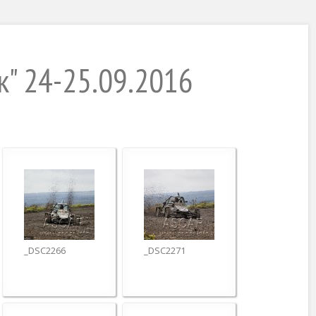
к" 24-25.09.2016
_DSC2266
_DSC2271