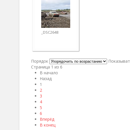
_DSC2648
Порядок
Показыва
Страница 1 из 6
В начало
Назад
1
2
3
4
5
6
Вперёд
В конец