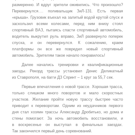
размеренно. И вдруг зрители оживились. Что произошло?
Перевернулся…. поливальщик ЗиЛ-131. Есть первая
«крыша». Грузовик въехал на залитый водой крутой спуск и
заскользил всеми колесами, перед ним внизу стоял
спортивный ВАЗ, пытаясь спасти спортивный автомобиль,
водитель выкрутил руль вправо, ЗиЛ развернуло поперек
спуска, и он перевернулся. К сожалению, краем
платформы он все же повредил новый спортивный
автомобиль. Зрителям такое начало понравилось!
Далее начались тренировки и квалификационные
заезды. Рекорд трассы установил Денис Деликатный
из Ставрополя, на багги Д3 Спринт – 1 круг за 55,7 сек.
Первые впечатления о новой трассе. Хорошая трасса,
только слишком много поворотов и мало скоростных
участков. Желание пройти новую трассу быстрее часто
приводит к переворотам. Одним из неудачников первого
дня стал хозяин трассы Александр Дробитько, но дома и
стены помогают. За ночь автомобиль восстановили, и
в воскресенье он выступал в финальных заездах.
Так закончился первый день соревнований.