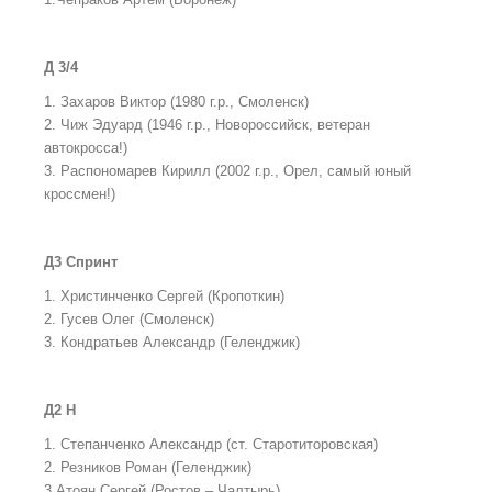
Д 3/4
1. Захаров Виктор (1980 г.р., Смоленск)
2. Чиж Эдуард (1946 г.р., Новороссийск, ветеран
автокросса!)
3. Распономарев Кирилл (2002 г.р., Орел, самый юный
кроссмен!)
Д3 Спринт
1. Христинченко Сергей (Кропоткин)
2. Гусев Олег (Смоленск)
3. Кондратьев Александр (Геленджик)
Д2 Н
1. Степанченко Александр (ст. Старотиторовская)
2. Резников Роман (Геленджик)
3.Атоян Сергей (Ростов – Чалтырь)