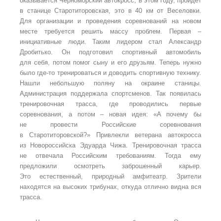
оказывается Черноморский автокросс, в этом году, пройдет
в станице Старотиторовская, это в 40 км от Веселовки.
Для организации и проведения соревнований на новом
месте требуется решить массу проблем. Первая –
инициативные люди. Таким лидером стал Александр
Дробитько. Он подготовил спортивный автомобиль
для себя, потом помог сыну и его друзьям. Теперь нужно
было где-то тренироваться и доводить спортивную технику.
Нашли небольшую поляну на окраине станицы.
Администрация поддержала спортсменов. Так появилась
тренировочная трасса, где проводились первые
соревнования, а потом – новая идея: «А почему бы
не провести Российские соревнования
в Старотиторовской?» Привлекли ветерана автокросса
из Новороссийска Эдуарда Чижа. Тренировочная трасса
не отвечала Российским требованиям. Тогда ему
предложили осмотреть заброшенный карьер.
Это естественный, природный амфитеатр. Зрители
находятся на высоких трибунах, откуда отлично видна вся
трасса.