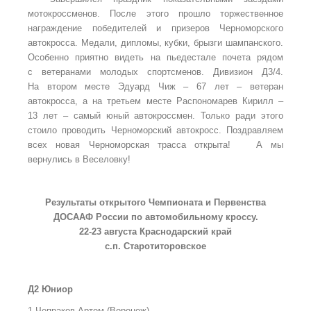
мотокроссменов. После этого прошло торжественное
награждение победителей и призеров Черноморского
автокросса. Медали, дипломы, кубки, брызги шампанского.
Особенно приятно видеть на пьедестале почета рядом
с ветеранами молодых спортсменов. Дивизион Д3/4.
На втором месте Эдуард Чиж – 67 лет – ветеран
автокросса, а на третьем месте Распономарев Кирилл –
13 лет – самый юный автокроссмен. Только ради этого
стоило проводить Черноморский автокросс. Поздравляем
всех новая Черноморская трасса открыта! А мы
вернулись в Веселовку!
Результаты открытого Чемпионата и Первенства
ДОСААФ России по автомобильному кроссу.
22-23 августа Краснодарский край
с.п. Старотиторовское
Д2 Юниор
1.Чепраков Артем (Воронеж)