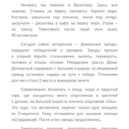
Ночевать мы поехали в Веселовку. Здесь все
знакомо. Стоянка на берегу ласкового Черного моря.
Костерок, шашлычок под коньячок, песни под гитару,
заскучали – дискотека в кафе на берегу моря. Утром –
на трассу. Тяжеловато после такой ночи ехать
40 километров.
Сегодня самое интересное – финальные заезды,
определят победителей и призеров. Заезды прошли
в упорной борьбе, столкновения, вылеты, перевороты,
поломки и отказы техники. Рекордсмен трассы Денис
Деликатный лидировал с большим отрывом, но оборванный
привод остановил лидера на пути к победе. Утешением
для него стало 2 место в командном зачете.
Соревнования близились к концу, когда в закрытый
парк, где находилось много спортсменов и зрителей
с детьми, на большой скорости влетела спортивная «Ока».
Это чудо, что автомобиль зацепил только одну женщину
из Ставрополя. Гонку остановили для оказания помощи
пострадавшей. После этого заезды продолжились.
Завершился праздник показательными заездами