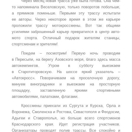
Через месяц новая трасса уже была готова. Она чем-
то напоминала Веселовскую, только поворотов побольше,
а прямиков поменьше. Первыми эту трассу испытали
ее авторы. Через некоторое время в этом же карьере
проложили трассу мотокроссмены. Вот так общими
усилиями заброшенный карьер превратился в центр авто-
мото спорта. Отличный подарок жителям станицы,
спортсменам и зрителям!
Поедем – посмотрим! Первую ночь проводим
в Пересыпи, на берегу Азовского моря, благо здесь масса
автокемпингов. Утром в субботу выезжаем
в Старотиторовскую. На шоссе яркий указатель –
«Автокросс». Поворачиваем на проселочную дорогу,
минуем виноградники и выезжаем на просторную
площадку, заставленную яркими спортивными
автомобилями, палатками, флагами.
Кроссмены приехали из Сургута и Курска, Орла и
Воронежа, Смоленска и Ростова, Севастополя и Феодосии,
Адыгеи и Ставрополья, но больше всего спортсменов
Краснодарского края. Идет регистрация участников.
Организаторы проводят полив трассы. Все спокойно и