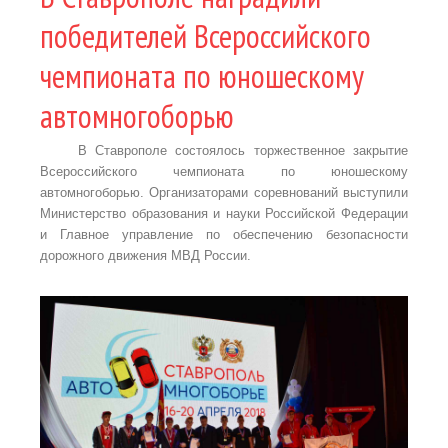
победителей Всероссийского
чемпионата по юношескому
автомногоборью
В Ставрополе состоялось торжественное закрытие
Всероссийского чемпионата по юношескому
автомногоборью. Организаторами соревнований выступили
Министерство образования и науки Российской Федерации
и Главное управление по обеспечению безопасности
дорожного движения МВД России.