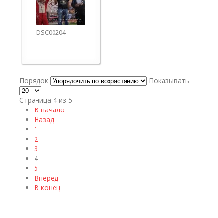
DSC00204
Порядок
Показывать
Страница 4 из 5
В начало
Назад
1
2
3
4
5
Вперёд
В конец