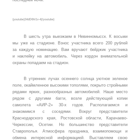
{youtube}
34dD6hI1v-4
{/youtube}
В шесть утра выезжаем в Невинномысск. К восьми
мы уже на стадионе. Взнос участника всего 200 рублей
за каждую номинацию. Вам вручают бейджик участника
и наклейку на автомобиль. Через кордон внимательной
охраны попадаем на стадион.
В утренних лучах осеннего солнца уютное зеленое
поле, окаймленное высокими тополями, покрыто стройными
рядами ярких, разнообразных автомобилей. Наше место
рядом с другими багги, возле действующей копии
самолета «АИР-2» 30-х годов. Располагаемся и
знакомимся с соседями. Вокруг представители
Краснодарского края, Ростовской области, Карачаево-
Черкессии, Осетии. Но большинство представители
Ставрополья. Атмосфера праздника, взаимопомощи и
обмена интересной информацией. Выставляем свою