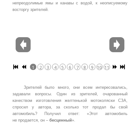
непреодолимые ямы и канавы с водой, к неописуемому
восторгу зрителей.
1
2
3
4
5
6
7
8
9
10
11
12
Зрителей было много, они всем интересовались,
задавали вопросы. Один из зрителей, очарованный
качеством изготовления желтенькой мотоколяски СЗА,
спросил у автора, за сколько тот продал бы свой
автомобиль? Получил ответ: «Этот автомобиль
не продается, он –
бесценный
».