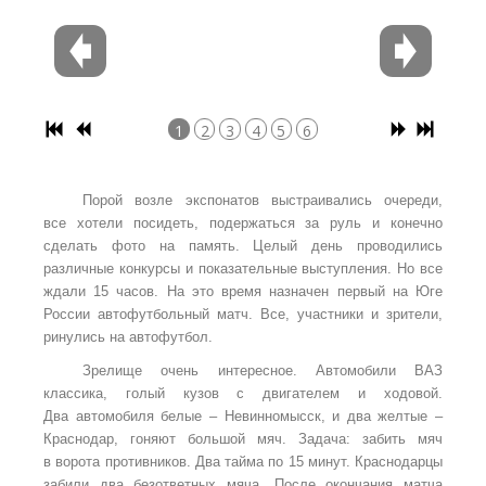
1
2
3
4
5
6
Порой возле экспонатов выстраивались очереди,
все хотели посидеть, подержаться за руль и конечно
сделать фото на память. Целый день проводились
различные конкурсы и показательные выступления. Но все
ждали 15 часов. На это время назначен первый на Юге
России автофутбольный матч. Все, участники и зрители,
ринулись на автофутбол.
Зрелище очень интересное. Автомобили ВАЗ
классика, голый кузов с двигателем и ходовой.
Два автомобиля белые – Невинномысск, и два желтые –
Краснодар, гоняют большой мяч. Задача: забить мяч
в ворота противников. Два тайма по 15 минут. Краснодарцы
забили два безответных мяча. После окончания матча