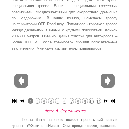
специальная трасса. Багги – специальный кроссовый
автомобиль, предназначенный для скоростного движения
по бездорожью. В конце концов, намечаем трассу
на территории OFF Road шоу. Получилась короткая трасса
между деревьями и ямами, с крутыми поворотами, длиной
200-300 метров. Обычно, длина трассы для автокросса –
более 1000 м. После тренировок прошли показательные
выступления. Мне кажется, зрителям понравилось.
1
2
3
4
5
6
7
8
9
10
11
12
13
14
15
16
фото А. Стрельченко
После багги на свою полосу препятствий вышли
джипы: УАЗики и «Нивы». Они преодолевали, казалось,