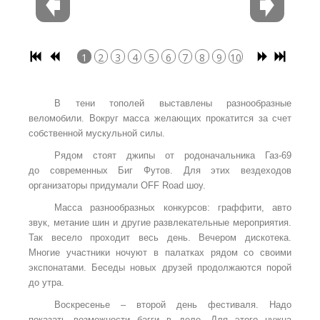
1
2
3
4
5
6
7
8
9
10
В тени тополей выставлены разнообразные
веломобили. Вокруг масса желающих прокатится за счет
собственной мускульной силы.
Рядом стоят джипы от родоначальника Газ-69
до современных Биг Футов. Для этих вездеходов
организаторы придумали OFF Road шоу.
Масса разнообразных конкурсов: граффити, авто
звук, метание шин и другие развлекательные мероприятия.
Так весело проходит весь день. Вечером дискотека.
Многие участники ночуют в палатках рядом со своими
экспонатами. Беседы новых друзей продолжаются порой
до утра.
Воскресенье – второй день фестиваля. Надо
показать возможности багги в деле. Для этого нужна