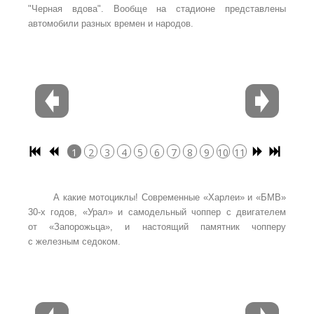
"Черная вдова". Вообще на стадионе представлены
автомобили разных времен и народов.
1
2
3
4
5
6
7
8
9
10
11
12
13
14
15
16
17
18
19
20
21
22
23
24
25
26
27
28
29
30
31
32
33
34
35
36
37
А какие мотоциклы! Современные «Харлеи» и «БМВ»
30-х годов, «Урал» и самодельный чоппер с двигателем
от «Запорожьца», и настоящий памятник чопперу
с железным седоком.