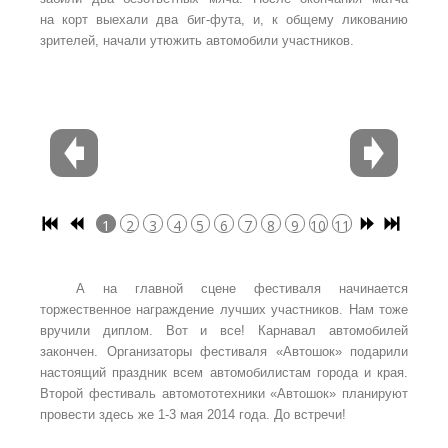
на корт выехали два биг-фута, и, к общему ликованию
зрителей, начали утюжить автомобили участников.
1
2
3
4
5
6
7
8
9
10
11
12
А на главной сцене фестиваля начинается
торжественное награждение лучших участников. Нам тоже
вручили диплом. Вот и все! Карнавал автомобилей
закончен. Организаторы фестиваля «Автошок» подарили
настоящий праздник всем автомобилистам города и края.
Второй фестиваль автомототехники «Автошок» планируют
провести здесь же 1-3 мая 2014 года. До встречи!